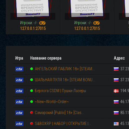
~
~
Игроки: -/-
Игроки: -/-
127.0.0.1:27015
127.0.0.1:27015
Игра
Название сервера
Адрес
АНГЕЛЬСКИЙ ПАБЛИК 18+ [STEAM...
37.23
ШАЛЬНАЯ ПУЛЯ 18+ [STEAM BONU...
37.23
Берлога CSDM | Пушки-Лазеры
194.9
~New~World~Order~
46.17
Самарский [Public] 18+ [Clas...
85.11
S&BOXRP | НАБОР | ОТКРЫТИЕ |...
45.13