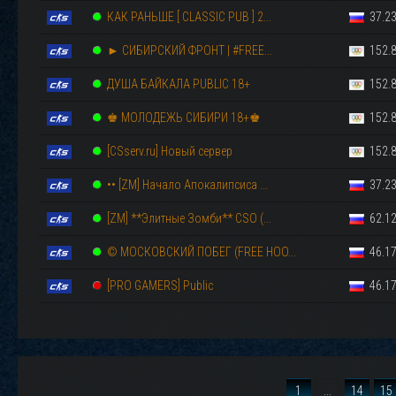
КАК РАНЬШЕ [ CLASSIC PUB ] 2...
37.23
► СИБИРСКИЙ ФРОНТ | #FREE...
152.8
ДУША БАЙКАЛА PUBLIC 18+
152.8
♚ МОЛОДЕЖЬ СИБИРИ 18+♚
152.8
[CSserv.ru] Новый сервер
152.8
•• [ZM] Начало Апокалипсиса ...
37.23
[ZM] **Элитныe Зoмби** CSO (...
62.12
© МОСКОВСКИЙ ПОБЕГ (FREE HOO...
46.17
[PRO GAMERS] Public
46.17
1
...
14
15