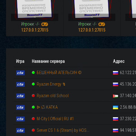
~
~
Игроки: -/-
Игроки: -/-
127.0.0.1:27015
127.0.0.1:27015
Игра
Название сервера
Адрес
БЕШЕННЫЙ АПЕЛЬСИН ©
62.122.21
Ryazan Energy ↯
45.136.20
Ryazan old School
37.140.24
ᐉ iZi KATKA
2.56.88.8
M-City | Official | RU #1
37.230.22
Server CS 1.6 (Steam) by HOS...
94.198.51