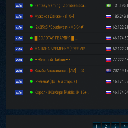
Fantasy Gaming | Zombie Esca...
131.196.1
Мужское Движение[18+]
185.248.1
[2x2|5x5]*Southwest->MSK<-#1
62.122.21
█ ЗОЛОТАЯ ГВАРДИЯ █ ...
46.174.50
МАШИНА ВРЕМЕНИ™ [FREE VIP...
62.122.21
•••Beceлый Пaблик•••
77.222.43
Зомби Апокалипсис [ZM] :: CS...
202.49.17
IP-Arena! [До 16 и старше | ...
46.174.53
Короли®Сибири [Pablic]® [18+...
46.174.54
1
2
3
4