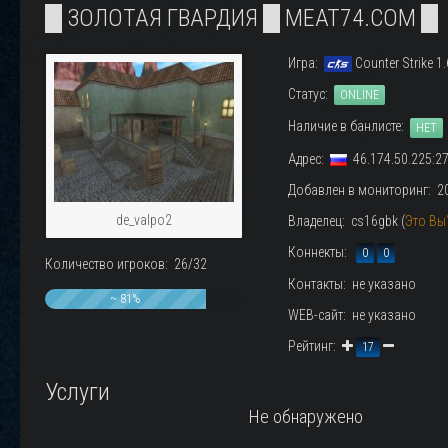
█ ЗОЛОТАЯ ГВАРДИЯ █ MEAT74.COM █
Игра:
Counter Strike 1.
Статус:
ONLINE
Наличие в банлисте:
НЕТ
Адрес:
46.174.50.225:2
Добавлен в мониторинг: 20.
de_valpo2
Владелец: cs16gbk (
Это Вы
Коннекты:
0
0
Количество игроков: 26/32
Контакты: не указано
~ 81%
WEB-сайт: не указано
Рейтинг:
17
Услуги
Не обнаружено