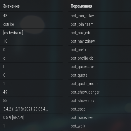
Значение
Переменная
48
bot_join_delay
cstrike
bot_join_team
[cs-hydra.ru]
bot_nav_edit
10
bot_nav_zdraw
0
bot_prefix
d
bot_profile_db
l
bot_quicksave
0
bot_quota
1
bot_quota_mode
49
bot_show_danger
55
bot_show_nav
3.4.2 (12/18/2021 23:05:4...
bot_stop
0.5.9 [REAPI]
bot_traceview
1
bot_walk