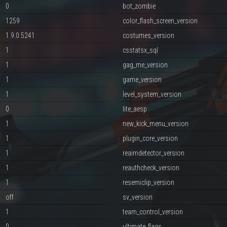
0
bot_zombie
1259
color_flash_screen_version
1.9.0.5241
costumes_version
1
csstatsx_sql
1
gag_me_version
1
game_version
1
level_system_version
0
lite_aesp
1
new_kick_menu_version
1
plugin_core_version
1
reaimdetector_version
1
reauthcheck_version
1
resemiclip_version
off
sv_version
1
team_control_version
0
ultimate_flags