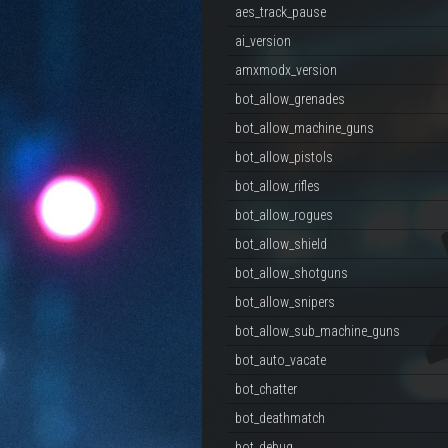
aes_track_pause
ai_version
amxmodx_version
bot_allow_grenades
bot_allow_machine_guns
bot_allow_pistols
bot_allow_rifles
bot_allow_rogues
bot_allow_shield
bot_allow_shotguns
bot_allow_snipers
bot_allow_sub_machine_guns
bot_auto_vacate
bot_chatter
bot_deathmatch
bot_debug