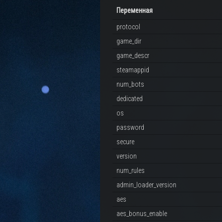
Переменная
protocol
game_dir
game_descr
steamappid
num_bots
dedicated
os
password
secure
version
num_rules
admin_loader_version
aes
aes_bonus_enable