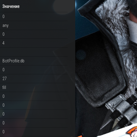
Значение
0
any
0
4
BotProfile.db
0
27
fill
0
0
0
0
0