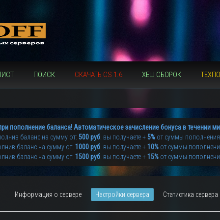
ЛИСТ
ПОИСК
СКАЧАТЬ CS 1.6
ХЕШ СБОРОК
ТЕХП
при пополнение баланса! Автоматическое зачисление бонуса в течении ми
олнив баланс на сумму от:
500 руб
. вы получаете +
5%
от суммы пополнения
лнив баланс на сумму от:
1000 руб
. вы получаете +
10%
от суммы пополнен
лнив баланс на сумму от:
1500 руб
. вы получаете +
15%
от суммы пополнен
Информация о сервере
Настройки сервера
Статистика сервера