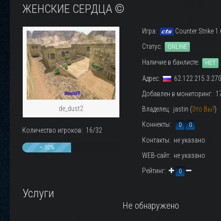
ЖЕНСКИЕ СЕРДЦА ©
Игра:
Counter Strike 1.
Статус:
ONLINE
Наличие в банлисте:
НЕТ
Адрес:
62.122.215.3:27
Добавлен в мониторинг: 17.
de_dust2
Владелец: jastin (
Это Вы?
)
Коннекты:
0
0
Количество игроков: 16/32
Контакты: не указано
~ 50%
WEB-сайт: не указано
Рейтинг:
0
Услуги
Не обнаружено