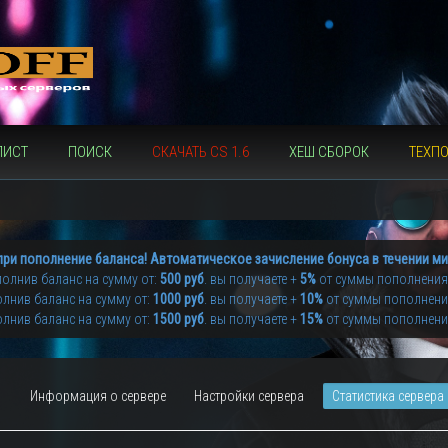
ЛИСТ
ПОИСК
СКАЧАТЬ CS 1.6
ХЕШ СБОРОК
ТЕХП
при пополнение баланса! Автоматическое зачисление бонуса в течении ми
олнив баланс на сумму от:
500 руб
. вы получаете +
5%
от суммы пополнения
лнив баланс на сумму от:
1000 руб
. вы получаете +
10%
от суммы пополнен
лнив баланс на сумму от:
1500 руб
. вы получаете +
15%
от суммы пополнен
Информация о сервере
Настройки сервера
Статистика сервера