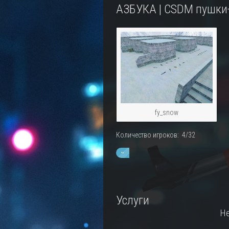
АЗБУКА | CSDM пушки
fy_snow
Количество игроков: 4/32
~
13%
Услуги
Не