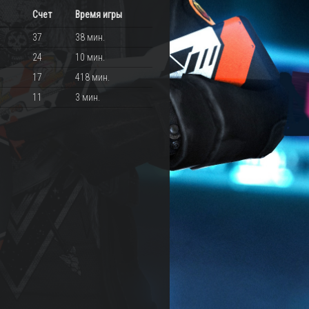
Счет
Время игры
37
38 мин.
24
10 мин.
17
418 мин.
11
3 мин.