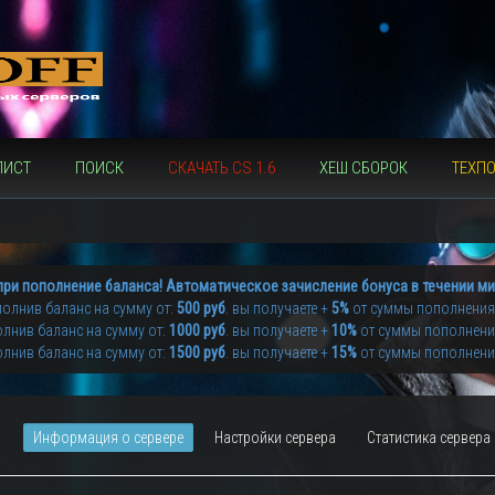
ЛИСТ
ПОИСК
СКАЧАТЬ CS 1.6
ХЕШ СБОРОК
ТЕХП
при пополнение баланса! Автоматическое зачисление бонуса в течении ми
олнив баланс на сумму от:
500 руб
. вы получаете +
5%
от суммы пополнения
лнив баланс на сумму от:
1000 руб
. вы получаете +
10%
от суммы пополнен
лнив баланс на сумму от:
1500 руб
. вы получаете +
15%
от суммы пополнен
Информация о сервере
Настройки сервера
Статистика сервера