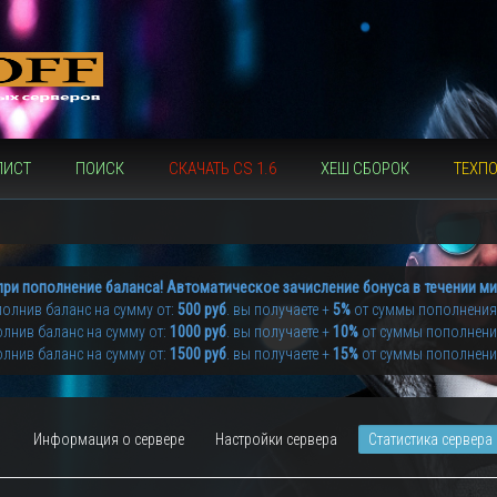
ЛИСТ
ПОИСК
СКАЧАТЬ CS 1.6
ХЕШ СБОРОК
ТЕХП
при пополнение баланса! Автоматическое зачисление бонуса в течении ми
олнив баланс на сумму от:
500 руб
. вы получаете +
5%
от суммы пополнения
лнив баланс на сумму от:
1000 руб
. вы получаете +
10%
от суммы пополнен
лнив баланс на сумму от:
1500 руб
. вы получаете +
15%
от суммы пополнен
Информация о сервере
Настройки сервера
Статистика сервера