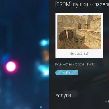
[CSDM] пушки ~ лазер
de_dust2_3x3
Количество игроков: 15/32
~ 47%
Услуги
Не