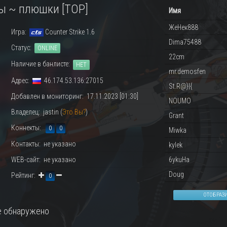
ы ~ плюшки [TOP]
Имя
ЖеНек888
Игра:
Counter Strike 1.6
Dima75488
Статус:
ONLINE
22cm
Наличие в банлисте:
НЕТ
mr.demosfen
Адрес:
46.174.53.136:27015
St.R@}|{
Добавлен в мониторинг: 17.11.2023 [01:30]
NOUMO
Владелец: jastin (
Это Вы?
)
Grant
Коннекты:
0
0
Miwka
Контакты: не указано
kylek
WEB-сайт: не указано
6ykuHa
Doug
Рейтинг:
0
ОТОБРАЗ
 обнаружено