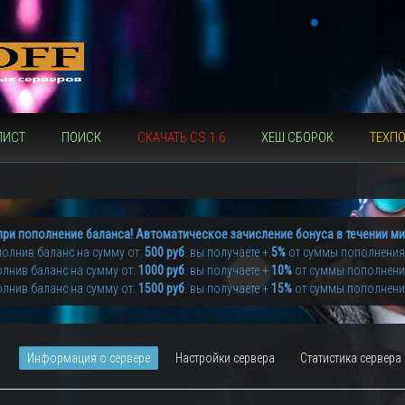
ЛИСТ
ПОИСК
СКАЧАТЬ CS 1.6
ХЕШ СБОРОК
ТЕХП
при пополнение баланса! Автоматическое зачисление бонуса в течении ми
олнив баланс на сумму от:
500 руб
. вы получаете +
5%
от суммы пополнения
лнив баланс на сумму от:
1000 руб
. вы получаете +
10%
от суммы пополнен
лнив баланс на сумму от:
1500 руб
. вы получаете +
15%
от суммы пополнен
Информация о сервере
Настройки сервера
Статистика сервера