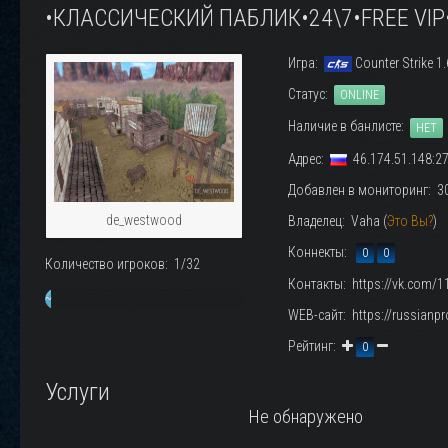
•КЛАССИЧЕСКИЙ ПАБЛИК•24\7•FREE VIP
Игра:
Counter Strike 1.
Статус:
ONLINE
Наличие в банлисте:
НЕТ
Адрес:
46.174.51.148:2
Добавлен в мониторинг: 30.
de_westwood
Владелец: Vaha (
Это Вы?
)
Коннекты:
0
0
Количество игроков: 1/32
Контакты: https://vk.com/1
~
WEB-сайт: https://russianpro
3%
Рейтинг:
0
Услуги
Не обнаружено