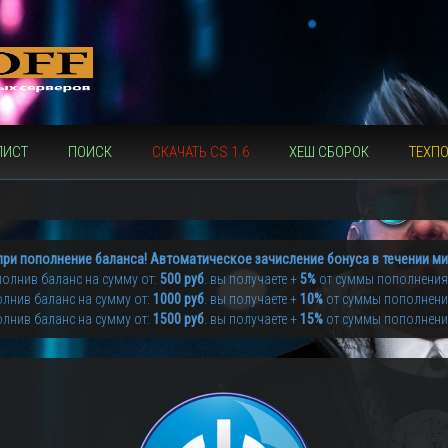
ЛИСТ
ПОИСК
СКАЧАТЬ CS 1.6
ХЕШ СБОРОК
ТЕХП
при пополнение баланса! Автоматическое зачисление бонуса в течении ми
олнив баланс на сумму от:
500 руб
. вы получаете +
5%
от суммы пополнения
лнив баланс на сумму от:
1000 руб
. вы получаете +
10%
от суммы пополнен
лнив баланс на сумму от:
1500 руб
. вы получаете +
15%
от суммы пополнен