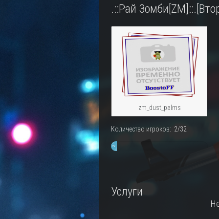
.::Рай Зомби[ZM]::.[Вт
zm_dust_palms
Количество игроков: 2/32
~
6%
Услуги
Не