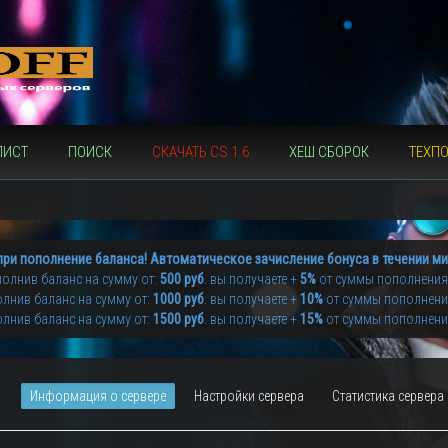
ЛИСТ
ПОИСК
СКАЧАТЬ CS 1.6
ХЕШ СБОРОК
ТЕХП
при пополнение баланса! Автоматическое зачисление бонуса в течении ми
олнив баланс на сумму от:
500 руб
. вы получаете +
5%
от суммы пополнения
лнив баланс на сумму от:
1000 руб
. вы получаете +
10%
от суммы пополнен
лнив баланс на сумму от:
1500 руб
. вы получаете +
15%
от суммы пополнен
Информация о сервере
Настройки сервера
Статистика сервера