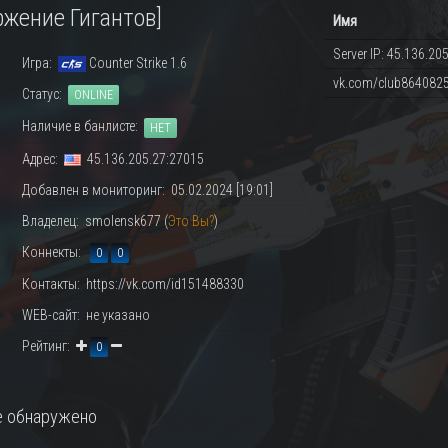
оржение Гигантов]
Имя
Server IP: 45.136.205.
Игра:
Counter Strike 1.6
vk.com/club864082
Статус:
ONLINE
Наличие в банлисте:
НЕТ
Адрес:
45.136.205.27:27015
Добавлен в мониторинг: 05.02.2024 [19:01]
Владелец: smolensk677 (
Это Вы?
)
Коннекты:
0
0
Контакты: https://vk.com/id151488330
WEB-сайт: не указано
Рейтинг:
0
 обнаружено