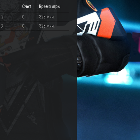
Счет
Время игры
2...
0
325 мин.
53
0
325 мин.