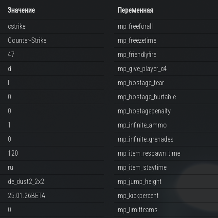
Значение
Переменная
cstrike
mp_freeforall
Counter-Strike
mp_freezetime
47
mp_friendlyfire
d
mp_give_player_c4
l
mp_hostage_fear
0
mp_hostage_hurtable
0
mp_hostagepenalty
1
mp_infinite_ammo
0
mp_infinite_grenades
120
mp_item_respawn_time
ru
mp_item_staytime
de_dust2_2x2
mp_jump_height
25.01.26BETA
mp_kickpercent
0
mp_limitteams