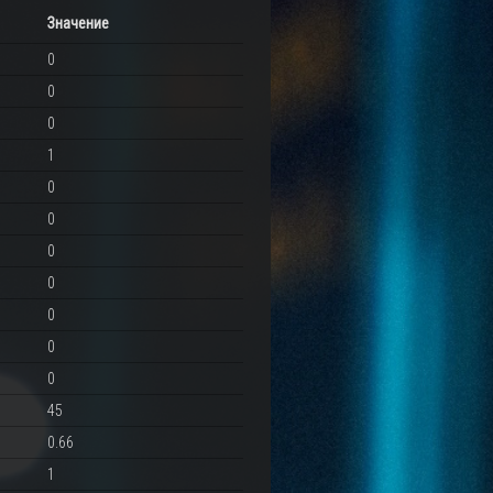
Значение
0
0
0
1
0
0
0
0
0
0
0
45
0.66
1