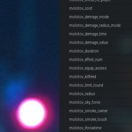
molotov_cost
molotov_demage_mode
molotov_demage_radius_mode
molotov_demage_time
molotov_demage_value
molotov_duration
molotov_effect_num
molotov_equip_access
molotov_killfeed
molotov_limit_round
molotov_radius
molotov_sky_force
molotov_smoke_owner
molotov_smoke_touch
molotov_throwtime