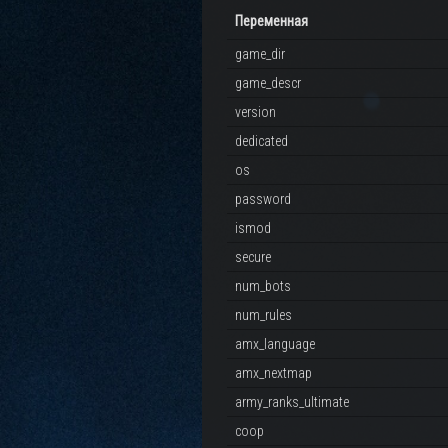
Переменная
game_dir
game_descr
version
dedicated
os
password
ismod
secure
num_bots
num_rules
amx_language
amx_nextmap
army_ranks_ultimate
coop