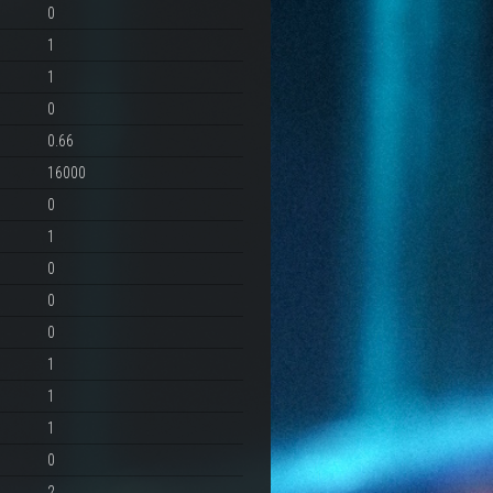
0
1
1
0
0.66
16000
0
1
0
0
0
1
1
1
0
2