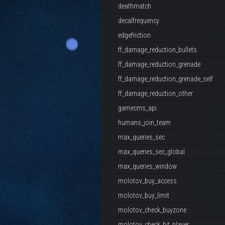
deathmatch
decalfrequency
edgefriction
ff_damage_reduction_bullets
ff_damage_reduction_grenade
ff_damage_reduction_grenade_self
ff_damage_reduction_other
gamecms_api
humans_join_team
max_queries_sec
max_queries_sec_global
max_queries_window
molotov_buy_access
molotov_buy_limit
molotov_check_buyzone
molotov_check_hit_player