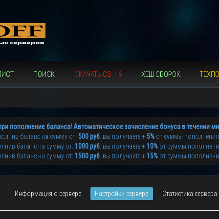
ЛИСТ
ПОИСК
СКАЧАТЬ CS 1.6
ХЕШ СБОРОК
ТЕХП
при пополнение баланса! Автоматическое зачисление бонуса в течении ми
олнив баланс на сумму от:
500 руб
. вы получаете +
5%
от суммы пополнения
лнив баланс на сумму от:
1000 руб
. вы получаете +
10%
от суммы пополнен
лнив баланс на сумму от:
1500 руб
. вы получаете +
15%
от суммы пополнен
Информация о сервере
Настройки сервера
Статистика сервера