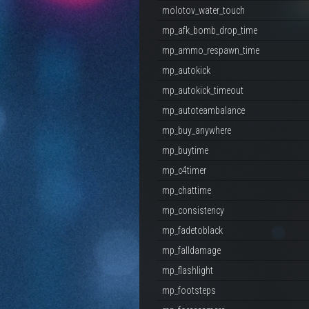
molotov_water_touch
mp_afk_bomb_drop_time
mp_ammo_respawn_time
mp_autokick
mp_autokick_timeout
mp_autoteambalance
mp_buy_anywhere
mp_buytime
mp_c4timer
mp_chattime
mp_consistency
mp_fadetoblack
mp_falldamage
mp_flashlight
mp_footsteps