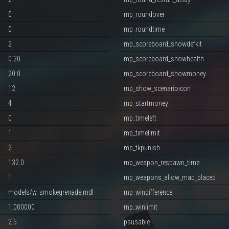
0
mp_roundover
0
mp_roundtime
2
mp_scoreboard_showdefkit
0.20
mp_scoreboard_showhealth
20.0
mp_scoreboard_showmoney
12
mp_show_scenarioicon
4
mp_startmoney
0
mp_timeleft
1
mp_timelimit
2
mp_tkpunish
132.0
mp_weapon_respawn_time
1
mp_weapons_allow_map_placed
models/w_smokegrenade.mdl
mp_windifference
1.000000
mp_winlimit
2.5
pausable