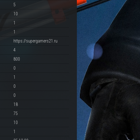
5
10
1
1
https://supergamers21.ru
4
800
0
1
0
0
18
75
10
1