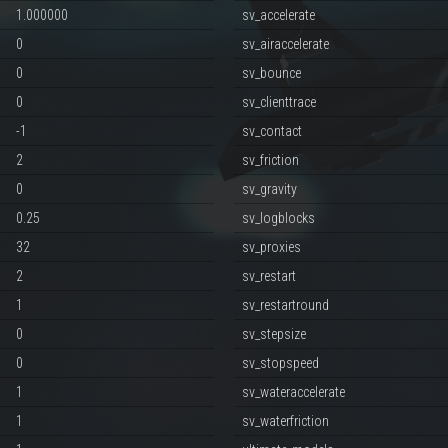
1.000000
sv_accelerate
0
sv_airaccelerate
0
sv_bounce
0
sv_clienttrace
-1
sv_contact
2
sv_friction
0
sv_gravity
0.25
sv_logblocks
32
sv_proxies
2
sv_restart
1
sv_restartround
0
sv_stepsize
0
sv_stopspeed
1
sv_wateraccelerate
1
sv_waterfriction