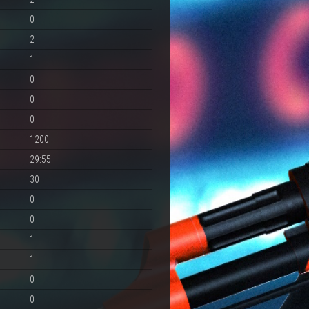
0
2
1
0
0
0
1200
29:55
30
0
0
1
1
0
0