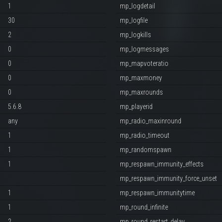
1
mp_logdetail
30
mp_logfile
2
mp_logkills
0
mp_logmessages
0
mp_mapvoteratio
0
mp_maxmoney
0
mp_maxrounds
5.6.8
mp_playerid
any
mp_radio_maxinround
1
mp_radio_timeout
1
mp_randomspawn
1
mp_respawn_immunity_effects
mp_respawn_immunity_force_unset
1
mp_respawn_immunitytime
1
mp_round_infinite
2
mp_round_restart_delay