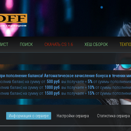
ЛИСТ
ПОИСК
СКАЧАТЬ CS 1.6
ХЕШ СБОРОК
ТЕХП
при пополнение баланса! Автоматическое зачисление бонуса в течении ми
олнив баланс на сумму от:
500 руб
. вы получаете +
5%
от суммы пополнения
лнив баланс на сумму от:
1000 руб
. вы получаете +
10%
от суммы пополнен
лнив баланс на сумму от:
1500 руб
. вы получаете +
15%
от суммы пополнен
Информация о сервере
Настройки сервера
Статистика сервера