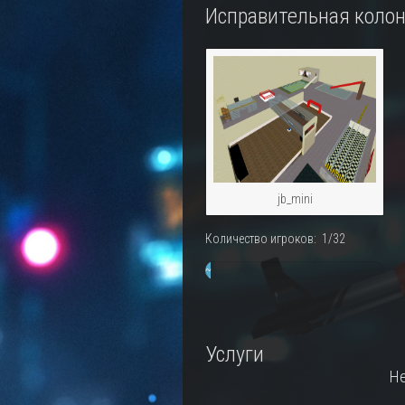
Исправительная колон
jb_mini
Количество игроков: 1/32
~
3%
Услуги
Не