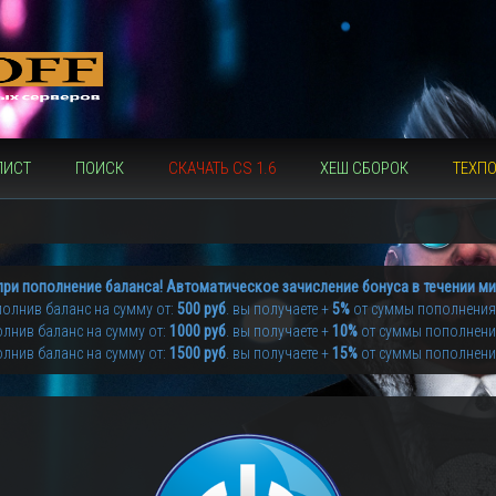
ЛИСТ
ПОИСК
СКАЧАТЬ CS 1.6
ХЕШ СБОРОК
ТЕХП
при пополнение баланса! Автоматическое зачисление бонуса в течении ми
олнив баланс на сумму от:
500 руб
. вы получаете +
5%
от суммы пополнения
лнив баланс на сумму от:
1000 руб
. вы получаете +
10%
от суммы пополнен
лнив баланс на сумму от:
1500 руб
. вы получаете +
15%
от суммы пополнен