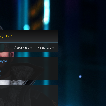
ОДДЕРЖКА
Авторизация
Регистрация
нуты.
ия
ия