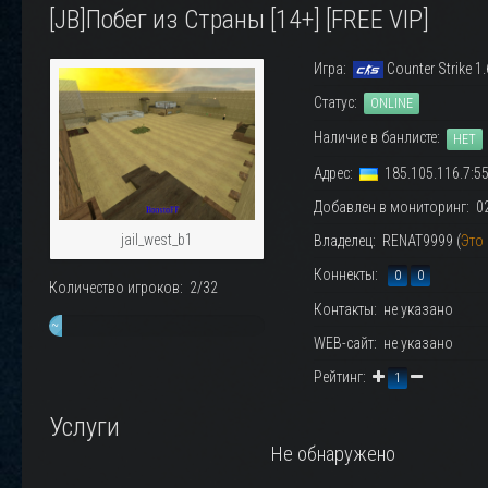
[JB]Побег из Страны [14+] [FREE VIP]
Игра:
Counter Strike 1.
Статус:
ONLINE
Наличие в банлисте:
НЕТ
Адрес:
185.105.116.7:5
Добавлен в мониторинг: 02.
jail_west_b1
Владелец: RENAT9999 (
Это
Коннекты:
0
0
Количество игроков: 2/32
Контакты: не указано
~
WEB-сайт: не указано
6%
Рейтинг:
1
Услуги
Не обнаружено