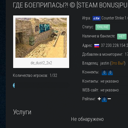
ГДЕ БОЕПРИПАСЫ?! © [STEAM BONUS|PU
Игра:
Counter Strike 1.
Статус:
ONLINE
Наличие в банлисте:
НЕТ
Адрес:
37.230.228.154:
Добавлен в мониторинг: 17.
de_dust2_2x2
Владелец: jastin (
Это Вы?
)
Коннекты:
0
0
Количество игроков: 1/32
Контакты: не указано
~
WEB-сайт: не указано
3%
Рейтинг:
0
Услуги
Не обнаружено