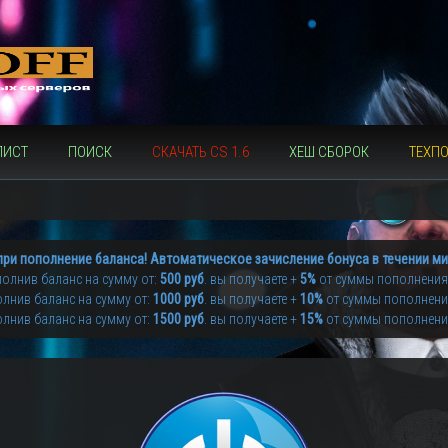
ЛИСТ
ПОИСК
СКАЧАТЬ CS 1.6
ХЕШ СБОРОК
ТЕХП
при пополнение баланса! Автоматическое зачисление бонуса в течении ми
олнив баланс на сумму от:
500 руб
. вы получаете +
5%
от суммы пополнения
лнив баланс на сумму от:
1000 руб
. вы получаете +
10%
от суммы пополнен
лнив баланс на сумму от:
1500 руб
. вы получаете +
15%
от суммы пополнен